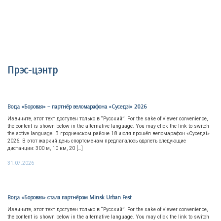
Прэс-цэнтр
Вода «Боровая» – партнёр веломарафона «Суседзi» 2026
Извините, этот техт доступен только в “Русский”. For the sake of viewer convenience,
the content is shown below in the alternative language. You may click the link to switch
the active language. В гродненском районе 18 июля прошёл веломарафон «Суседзi»
2026. В этот жаркий день спортсменам предлагалось одолеть следующие
дистанции: 300 м, 10 км, 20 […]
31.07.2026
Вода «Боровая» стала партнёром Minsk Urban Fest
Извините, этот техт доступен только в “Русский”. For the sake of viewer convenience,
the content is shown below in the alternative language. You may click the link to switch