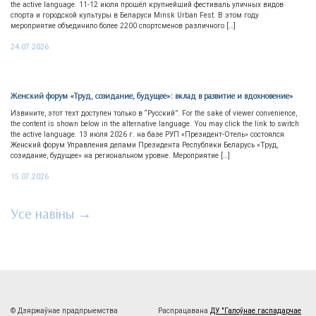
the active language. 11-12 июля прошёл крупнейший фестиваль уличных видов
спорта и городской культуры в Беларуси Minsk Urban Fest. В этом году
мероприятие объединило более 2200 спортсменов различного […]
24.07.2026
Женский форум «Труд, созидание, будущее»: вклад в развитие и вдохновение»
Извините, этот техт доступен только в “Русский”. For the sake of viewer convenience,
the content is shown below in the alternative language. You may click the link to switch
the active language. 13 июля 2026 г. на базе РУП «Президент-Отель» состоялся
Женский форум Управления делами Президента Республики Беларусь «Труд,
созидание, будущее» на региональном уровне. Мероприятие […]
15.07.2026
Усе навіны →
© Дзяржаўнае прадпрыемства
Распрацавана
ДУ "Галоўнае гаспадарчае