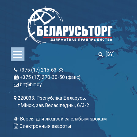
Skip
to
content
BY
+375 (17) 215-63-33
+375 (17) 270-30-50 (факс)
brt@brt.by
220033, Рэспубліка Беларусь,
г.Мінск, зав.Веласіпедны, 6/3-2
Версія для людзей са слабым зрокам
Электронныя звароты