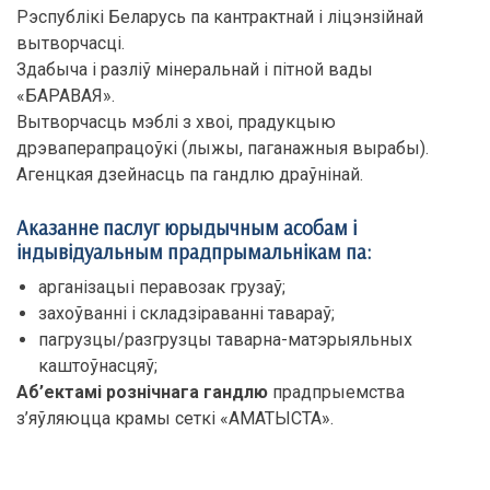
Рэспублікі Беларусь па кантрактнай і ліцэнзійнай
вытворчасці.
Здабыча і разліў мінеральнай і пітной вады
«БАРАВАЯ».
Вытворчасць мэблі з хвоі, прадукцыю
дрэваперапрацоўкі (лыжы, паганажныя вырабы).
Агенцкая дзейнасць па гандлю драўнінай.
Аказанне паслуг юрыдычным асобам і
індывідуальным прадпрымальнікам па:
арганізацыі перавозак грузаў;
захоўванні і складзіраванні тавараў;
пагрузцы/разгрузцы таварна-матэрыяльных
каштоўнасцяў;
Аб’ектамі рознічнага гандлю
прадпрыемства
з’яўляюцца крамы сеткі «АМАТЫСТА».