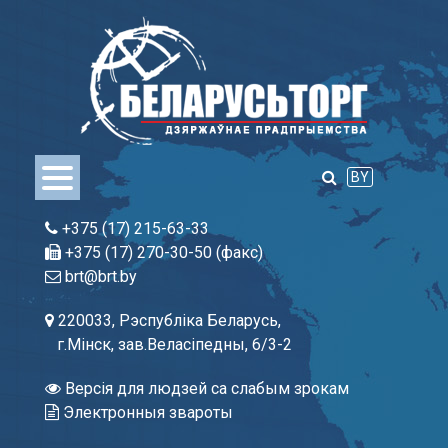
Skip
to
content
BY
+375 (17) 215-63-33
+375 (17) 270-30-50 (факс)
brt@brt.by
220033, Рэспубліка Беларусь,
г.Мінск, зав.Веласіпедны, 6/3-2
Версія для людзей са слабым зрокам
Электронныя звароты