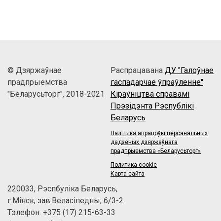
© Дзяржаўнае
Распрацавана
ДУ "Галоўнае
прадпрыемства
гаспадарчае ўпраўленне"
"Беларусьторг", 2018-2021
Кіраўніцтва справамі
Прэзідэнта Рэспублікі
Беларусь
Палітыка апрацоўкі персанальных
дадзеных дзяржаўнага
прадпрыемства «Беларусьторг»
Политика cookie
Карта сайта
220033, Рэспбуліка Беларусь,
г.Мінск, зав.Веласіпедны, 6/3-2
Тэлефон: +375 (17) 215-63-33