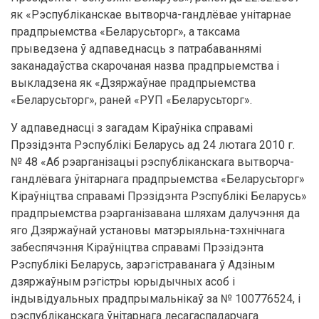
як «Рэспубліканскае вытворча-гандлёвае унітарнае
прадпрыемства «Беларусьторг», а таксама
прыведзена ў адпаведнасць з патрабаваннямі
заканадаўства скарочаная назва прадпрыемства і
выкладзена як «Дзяржаўнае прадпрыемства
«Беларусьторг», раней «РУП «Беларусьторг».
У адпаведнасці з загадам Кіраўніка справамі
Прэзідэнта Рэспублікі Беларусь ад 24 лютага 2010 г.
№ 48 «Аб рэарганізацыі рэспубліканскага вытворча-
гандлёвага ўнітарнага прадпрыемства «Беларусьторг»
Кіраўніцтва справамі Прэзідэнта Рэспублікі Беларусь»
прадпрыемства рэарганізавана шляхам далучэння да
яго Дзяржаўнай установы матэрыяльна-тэхнічнага
забеспячэння Кіраўніцтва справамі Прэзідэнта
Рэспублікі Беларусь, зарэгістраванага ў Адзіным
дзяржаўным рэгістры юрыдычных асоб і
індывідуальных прадпрымальнікаў за № 100776524, і
рэспубліканскага ўнітарнага лесагаспадарчага