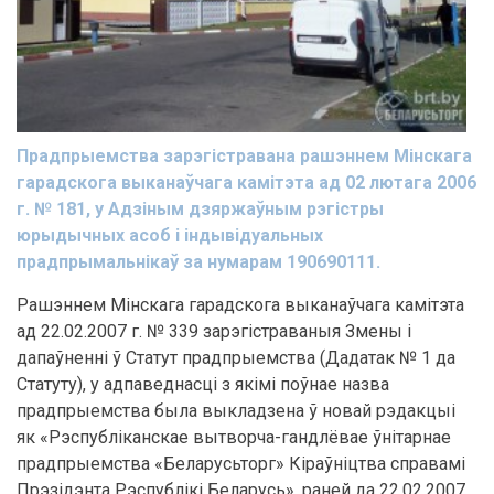
Прадпрыемства зарэгістравана рашэннем Мінскага
гарадскога выканаўчага камітэта ад 02 лютага 2006
г. № 181, у Адзіным дзяржаўным рэгістры
юрыдычных асоб і індывідуальных
прадпрымальнікаў за нумарам 190690111.
Рашэннем Мінскага гарадскога выканаўчага камітэта
ад 22.02.2007 г. № 339 зарэгістраваныя Змены і
дапаўненні ў Статут прадпрыемства (Дадатак № 1 да
Статуту), у адпаведнасці з якімі поўнае назва
прадпрыемства была выкладзена ў новай рэдакцыі
як «Рэспубліканскае вытворча-гандлёвае ўнітарнае
прадпрыемства «Беларусьторг» Кіраўніцтва справамі
Прэзідэнта Рэспублікі Беларусь», раней да 22.02.2007