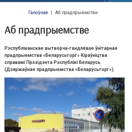
Галоўная
Аб прадпрыемстве
Аб прадпрыемстве
Рэспубліканскае вытворча-гандлёвае ўнітарнае
прадпрыемства «Беларусьторг» Кіраўніцтва
справамі Прэзідэнта Рэспублікі Беларусь
(Дзяржаўнае прадпрыемства «Беларусьторг»).