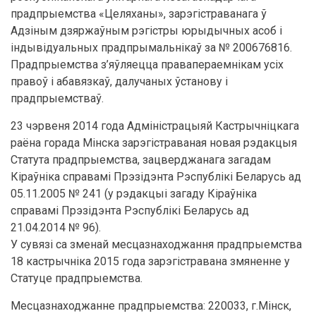
прадпрыемства «Целяханы», зарэгістраванага ў
Адзіным дзяржаўным рэгістры юрыдычных асоб і
індывідуальных прадпрымальнікаў за № 200676816.
Прадпрыемства з’яўляецца правапераемнікам усіх
правоў і абавязкаў, далучаных ўстанову і
прадпрыемстваў.
23 чэрвеня 2014 года Адміністрацыяй Кастрычніцкага
раёна горада Мінска зарэгістраваная новая рэдакцыя
Статута прадпрыемства, зацверджанага загадам
Кіраўніка справамі Прэзідэнта Рэспублікі Беларусь ад
05.11.2005 № 241 (у рэдакцыі загаду Кіраўніка
справамі Прэзідэнта Рэспублікі Беларусь ад
21.04.2014 № 96).
У сувязі са зменай месцазнаходжання прадпрыемства
18 кастрычніка 2015 года зарэгістравана змяненне у
Статуце прадпрыемства.
Месцазнаходжанне прадпрыемства: 220033, г.Мінск,