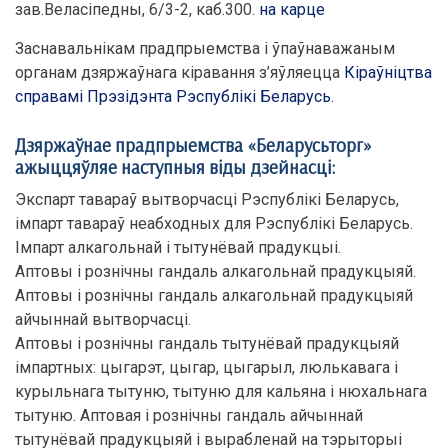
зав.Веласіпедны, 6/3-2, каб.300.
на карце
Заснавальнікам прадпрыемства і ўпаўнаважаным
органам дзяржаўнага кіравання з’яўляецца
Кіраўніцтва
справамі Прэзідэнта Рэспублікі Беларусь
.
Дзяржаўнае прадпрыемства «Беларусьторг»
ажыццяўляе наступныя віды дзейнасці:
Экспарт тавараў вытворчасці Рэспублікі Беларусь,
імпарт тавараў неабходных для Рэспублікі Беларусь.
Імпарт алкагольнай і тытунёвай прадукцыі.
Аптовы і рознічны гандаль алкагольнай прадукцыяй.
Аптовы і рознічны гандаль алкагольнай прадукцыяй
айчыннай вытворчасці.
Аптовы і рознічны гандаль тытунёвай прадукцыяй
імпартных: цыгарэт, цыгар, цыгарыл, люлькавага і
курыльнага тытуню, тытуню для кальяна і нюхальнага
тытуню. Аптовая і рознічны гандаль айчыннай
тытунёвай прадукцыяй і вырабленай на тэрыторыі