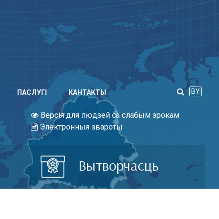
BY
ПАСЛУГI
КАНТАКТЫ
Версія для людзей са слабым зрокам
Электронныя звароты
Вытворчасць