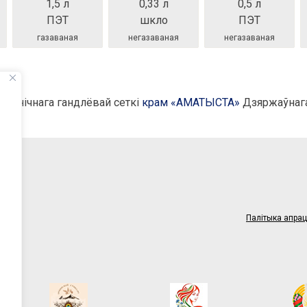
1,5 л
0,33 л
0,5 л
ПЭТ
шкло
ПЭТ
газаваная
негазаваная
негазаваная
рознічнага гандлёвай сеткі
крам «АМАТЫСТА»
Дзяржаўнага
1
Палітыка апра