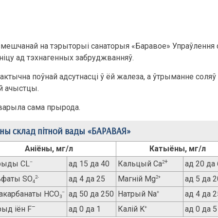
мешчанай на тэрыторыі санаторыя «Баравое» Упраўлення сп
іцу ад тэхнагенных забруджванняў.
ктычна поўнай адсутнасці ў ёй жалеза, а ўтрыманне соляў і
й ачыстцы.
тварыла сама прырода.
чны склад пітной вады «БАРАВАЯ»
Аніёны, мг/л
Катыёны, мг/л
+
рыды CL
–
ад 15 да 40
Кальцый Ca
2
ад 20 да
ьфаты SO
2-
ад 4 да 25
Магній Mg
2+
ад 5 да 2
4
ракарбанаты HCO
–
ад 50 да 250
Натрый Na
+
ад 4 да 2
3
–
ыд іён F
ад 0 да 1
Калій K
+
ад 0 да 5