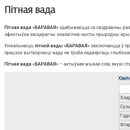
Пітная вада
Пітная вада «БАРАВАЯ»
здабываецца са свідравіны, раз
эфектыўна засцерагчы экалагічна чысты прыродны крын
Унікальнасць
пітной вады «БАРАВАЯ»
заключаецца ў пра
працэсе вытворчасці ваду не трэба падвяргаць глыбока
Пітная вада «БАРАВАЯ»
– актыўная жывая сіла, якую с
Хімі
Хла
Сул
Гід
Фтар