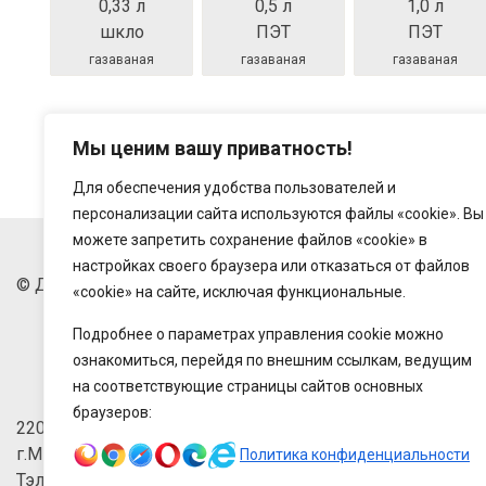
0,33 л
0,5 л
1,0 л
шкло
ПЭТ
ПЭТ
газаваная
газаваная
газаваная
Мы ценим вашу приватность!
Пітная вада «БАРАВАЯ» прадстаўлена ў асартыменце 
Для обеспечения удобства пользователей и
персонализации сайта используются файлы «cookie». Вы
можете запретить сохранение файлов «cookie» в
настройках своего браузера или отказаться от файлов
© Дзяржаўнае прадпрыемства "Беларусьторг", 2018-202
«cookie» на сайте, исключая функциональные.
Подробнее о параметрах управления cookie можно
ознакомиться, перейдя по внешним ссылкам, ведущим
на соответствующие страницы сайтов основных
браузеров:
220033, Рэспбуліка Беларусь,
г.Мінск, зав.Веласіпедны, 6/3-2
Политика конфиденциальности
Тэлефон: +375 (17) 215-63-33