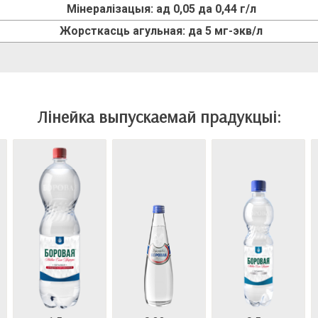
Мінералізацыя: ад 0,05 да 0,44 г/л
Жорсткасць агульная: да 5 мг-экв/л
Лінейка выпускаемай прадукцыі: