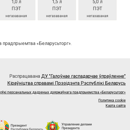
1,0 л
1,5 л
5,0 л
ПЭТ
ПЭТ
ПЭТ
негазаваная
негазаваная
негазаваная
 прадпрыемтва «Беларусьторг».
Распрацавана
ДУ "Галоўнае гаспадарчае ўпраўленне"
Кіраўніцтва справамі Прэзідэнта Рэспублікі Беларусь
цоўкі персанальных дадзеных дзяржаўнага прадпрыемства «Беларусьторг»
Политика cookie
Карта сайта