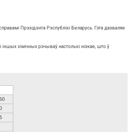
равамі Прэзідэнта Рэспублікі Беларусь. Гэта дазваляе
 іншых хімічных рэчываў настолькі нізкае, што ў
 60
0
5