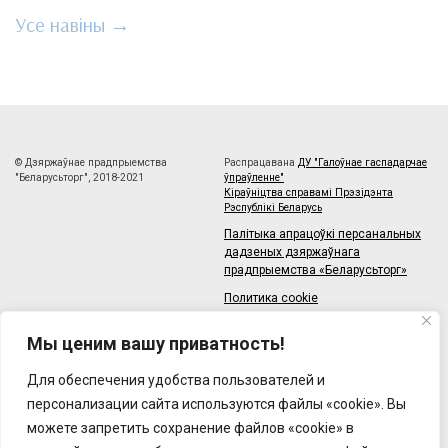
Усе навіны →
© Дзяржаўнае прадпрыемства
Распрацавана
ДУ "Галоўнае гаспадарчае
"Беларусьторг", 2018-2021
ўпраўленне"
Кіраўніцтва справамі Прэзідэнта
Рэспублікі Беларусь
Палітыка апрацоўкі персанальных
дадзеных дзяржаўнага
прадпрыемства «Беларусьторг»
Политика cookie
Карта сайта
Мы ценим вашу приватность!
220033, Рэспбуліка Беларусь,
г.Мінск, зав.Веласіпедны, 6/3-2
Тэлефон: +375 (17) 215-63-33
Для обеспечения удобства пользователей и
Факс: +375 (17) 270-30-50
Email:
персонализации сайта используются файлы «cookie». Вы
brt@brt.by
можете запретить сохранение файлов «cookie» в