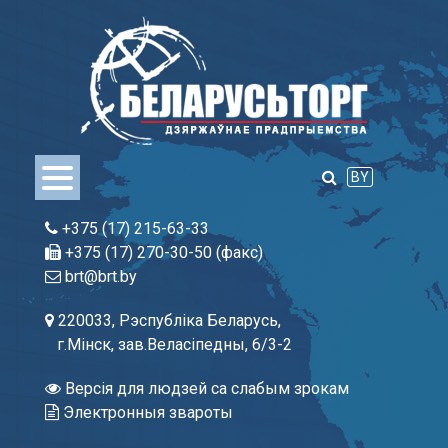
Skip
to
content
BY
+375 (17) 215-63-33
+375 (17) 270-30-50 (факс)
brt@brt.by
220033, Рэспубліка Беларусь,
г.Мінск, зав.Веласіпедны, 6/3-2
Версія для людзей са слабым зрокам
Электронныя звароты