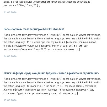
2026. В этот жаркий день спортсменам предлагалось одолеть следующие
дистанции: 300 м, 10 км, 20 […]
31.07.2026
Вода «Боровая» стала партнёром Minsk Urban Fest
Извините, этот техт доступен только в “Русский”. For the sake of viewer convenience,
the content is shown below in the alternative language. You may click the link to switch
the active language. 11-12 июля прошёл крупнейший фестиваль уличных видов
спорта и городской культуры в Беларуси Minsk Urban Fest. В этом году
мероприятие объединило более 2200 спортсменов различного […]
24.07.2026
Женский форум «Труд, созидание, будущее»: вклад в развитие и вдохновение»
Извините, этот техт доступен только в “Русский”. For the sake of viewer convenience,
the content is shown below in the alternative language. You may click the link to switch
the active language. 13 июля 2026 г. на базе РУП «Президент-Отель» состоялся
Женский форум Управления делами Президента Республики Беларусь «Труд,
созидание, будущее» на региональном уровне. Мероприятие […]
15.07.2026