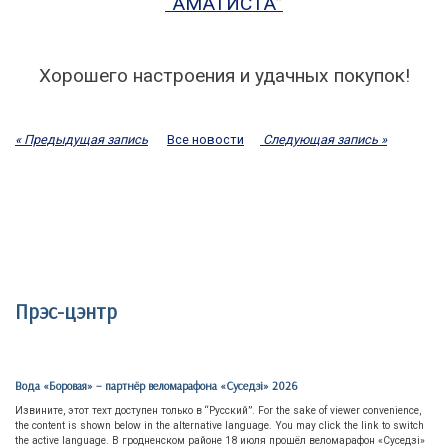
“АМАТИСТА”
Хорошего настроения и удачных покупок!
« Предыдущая запись
Все новости
Следующая запись »
Прэс-цэнтр
Вода «Боровая» – партнёр веломарафона «Суседзi» 2026
Извините, этот техт доступен только в “Русский”. For the sake of viewer convenience,
the content is shown below in the alternative language. You may click the link to switch
the active language. В гродненском районе 18 июля прошёл веломарафон «Суседзi»