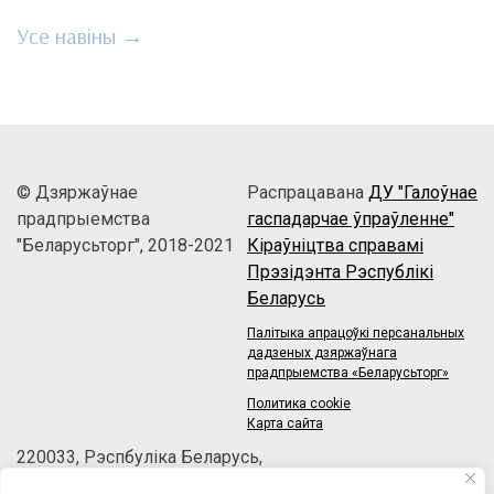
Усе навіны →
© Дзяржаўнае
Распрацавана
ДУ "Галоўнае
прадпрыемства
гаспадарчае ўпраўленне"
"Беларусьторг", 2018-2021
Кіраўніцтва справамі
Прэзідэнта Рэспублікі
Беларусь
Палітыка апрацоўкі персанальных
дадзеных дзяржаўнага
прадпрыемства «Беларусьторг»
Политика cookie
Карта сайта
220033, Рэспбуліка Беларусь,
г.Мінск, зав.Веласіпедны, 6/3-2