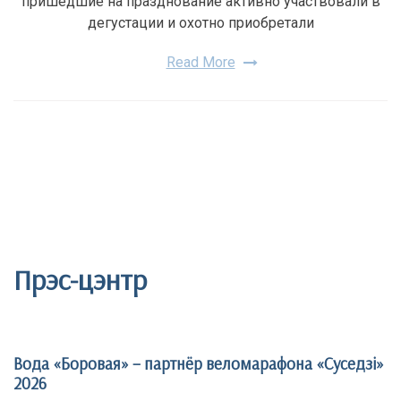
пришедшие на празднование активно участвовали в
дегустации и охотно приобретали
Read More
Прэс-цэнтр
Вода «Боровая» – партнёр веломарафона «Суседзi»
2026