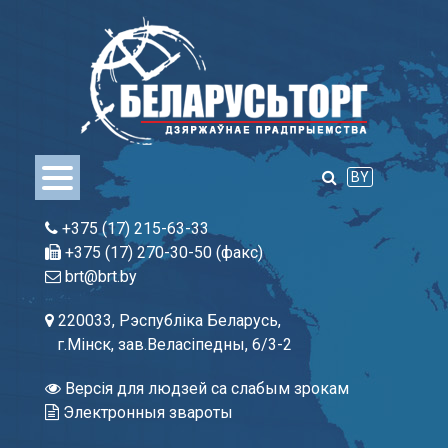
Skip
to
content
BY
+375 (17) 215-63-33
+375 (17) 270-30-50 (факс)
brt@brt.by
220033, Рэспубліка Беларусь,
г.Мінск, зав.Веласіпедны, 6/3-2
Версія для людзей са слабым зрокам
Электронныя звароты