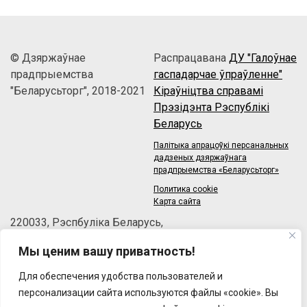
© Дзяржаўнае
Распрацавана
ДУ "Галоўнае
прадпрыемства
гаспадарчае ўпраўленне"
"Беларусьторг", 2018-2021
Кіраўніцтва справамі
Прэзідэнта Рэспублікі
Беларусь
Палітыка апрацоўкі персанальных
дадзеных дзяржаўнага
прадпрыемства «Беларусьторг»
Политика cookie
Карта сайта
220033, Рэспбуліка Беларусь,
г.Мінск, зав.Веласіпедны, 6/3-2
Мы ценим вашу приватность!
Тэлефон: +375 (17) 215-63-33
Факс: +375 (17) 270-30-50
Для обеспечения удобства пользователей и
Email:
brt@brt.by
персонализации сайта используются файлы «cookie». Вы