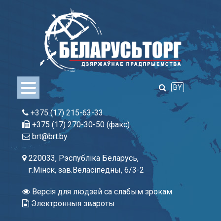
Skip
to
content
BY
+375 (17) 215-63-33
+375 (17) 270-30-50 (факс)
brt@brt.by
220033, Рэспубліка Беларусь,
г.Мінск, зав.Веласіпедны, 6/3-2
Версія для людзей са слабым зрокам
Электронныя звароты