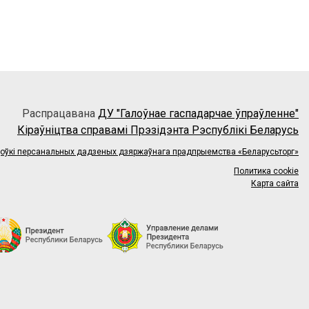
Распрацавана
ДУ "Галоўнае гаспадарчае ўпраўленне"
Кіраўніцтва справамі Прэзідэнта Рэспублікі Беларусь
цоўкі персанальных дадзеных дзяржаўнага прадпрыемства «Беларусьторг»
Политика cookie
Карта сайта