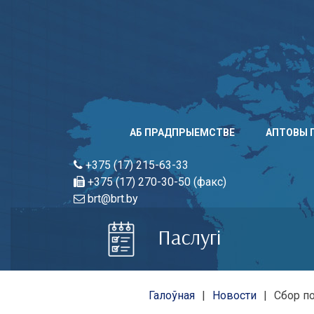
Skip
to
content
АБ ПРАДПРЫЕМСТВЕ
АПТОВЫ 
+375 (17) 215-63-33
+375 (17) 270-30-50 (факс)
brt@brt.by
Паслугi
Галоўная
Новости
Сбор п