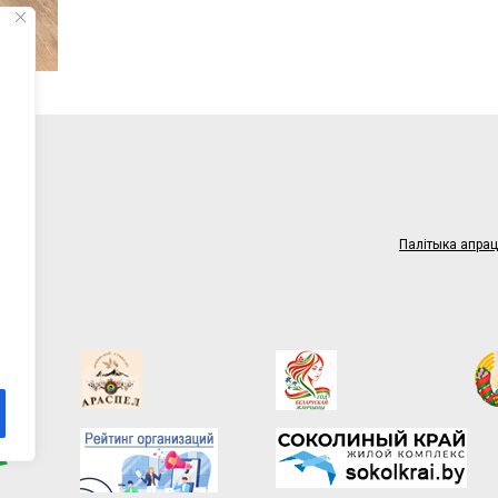
1
Палітыка апра