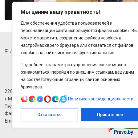
Мы ценим вашу приватность!
Для обеспечения удобства пользователей и
персонализации сайта используются файлы «cookie». Вы
можете запретить сохранение файлов «cookie» в
настройках своего браузера или отказаться от файлов
© Дзяржаўнае прадпрыемства "Беларусьторг", 2018-202
«cookie» на сайте, исключая функциональные.
Подробнее о параметрах управления cookie можно
ознакомиться, перейдя по внешним ссылкам, ведущим
на соответствующие страницы сайтов основных
браузеров:
220033, Рэспбуліка Беларусь,
г.Мінск, зав.Веласіпедны, 6/3-2
Политика конфиденциальности
Тэлефон: +375 (17) 215-63-33
Факс: +375 (17) 270-30-50
Отказаться
Принять все
Email:
brt@brt.by