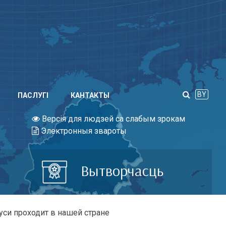
BY
ПАСЛУГI
КАНТАКТЫ
Версія для людзей са слабым зрокам
Электронныя звароты
Вытворчасць
си проходит в нашей стране