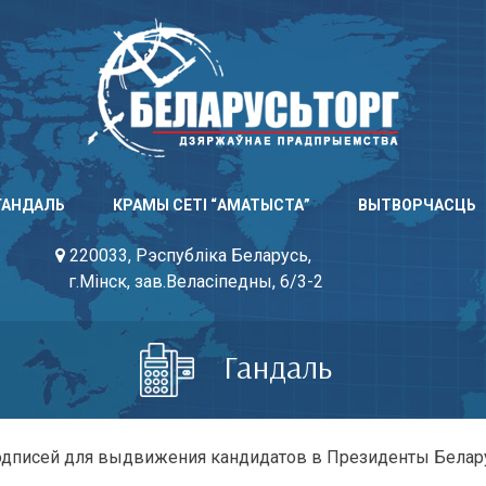
ГАНДАЛЬ
КРАМЫ СЕТІ “АМАТЫСТА”
ВЫТВОРЧАСЦЬ
220033, Рэспубліка Беларусь,
г.Мінск, зав.Веласіпедны, 6/3-2
Гандаль
одписей для выдвижения кандидатов в Президенты Белару