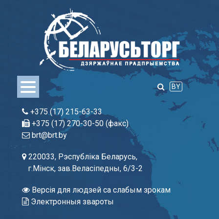
Skip
to
content
BY
+375 (17) 215-63-33
+375 (17) 270-30-50 (факс)
brt@brt.by
220033, Рэспубліка Беларусь,
г.Мінск, зав.Веласіпедны, 6/3-2
Версія для людзей са слабым зрокам
Электронныя звароты