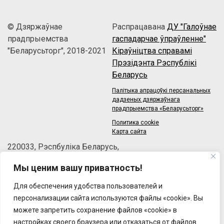
© Дзяржаўнае
Распрацавана
ДУ "Галоўнае
прадпрыемства
гаспадарчае ўпраўленне"
"Беларусьторг", 2018-2021
Кіраўніцтва справамі
Прэзідэнта Рэспублікі
Беларусь
Палітыка апрацоўкі персанальных
дадзеных дзяржаўнага
прадпрыемства «Беларусьторг»
Политика cookie
Карта сайта
220033, Рэспбуліка Беларусь,
г.Мінск, зав.Веласіпедны, 6/3-2
Мы ценим вашу приватность!
Тэлефон: +375 (17) 215-63-33
Факс: +375 (17) 270-30-50
Для обеспечения удобства пользователей и
Email:
brt@brt.by
персонализации сайта используются файлы «cookie». Вы
можете запретить сохранение файлов «cookie» в
настройках своего браузера или отказаться от файлов