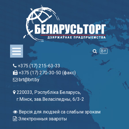
Skip
to
content
BY
+375 (17) 215-63-33
+375 (17) 270-30-50 (факс)
brt@brt.by
220033, Рэспубліка Беларусь,
г.Мінск, зав.Веласіпедны, 6/3-2
Версія для людзей са слабым зрокам
Электронныя звароты