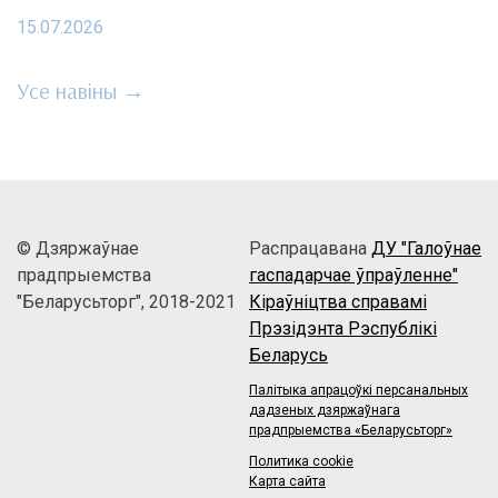
15.07.2026
Усе навіны →
© Дзяржаўнае
Распрацавана
ДУ "Галоўнае
прадпрыемства
гаспадарчае ўпраўленне"
"Беларусьторг", 2018-2021
Кіраўніцтва справамі
Прэзідэнта Рэспублікі
Беларусь
Палітыка апрацоўкі персанальных
дадзеных дзяржаўнага
прадпрыемства «Беларусьторг»
Политика cookie
Карта сайта