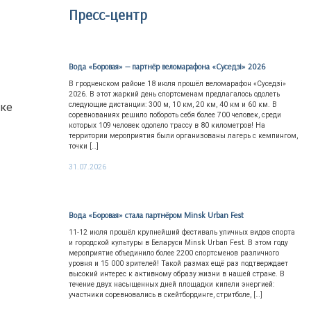
Пресс-центр
Вода «Боровая» — партнёр веломарафона «Суседзi» 2026
В гродненском районе 18 июля прошёл веломарафон «Суседзi»
2026. В этот жаркий день спортсменам предлагалось одолеть
следующие дистанции: 300 м, 10 км, 20 км, 40 км и 60 км. В
рке
соревнованиях решило побороть себя более 700 человек, среди
которых 109 человек одолело трассу в 80 километров! На
территории мероприятия были организованы лагерь с кемпингом,
точки […]
31.07.2026
Вода «Боровая» стала партнёром Minsk Urban Fest
11-12 июля прошёл крупнейший фестиваль уличных видов спорта
и городской культуры в Беларуси Minsk Urban Fest. В этом году
мероприятие объединило более 2200 спортсменов различного
уровня и 15 000 зрителей! Такой размах ещё раз подтверждает
высокий интерес к активному образу жизни в нашей стране. В
течение двух насыщенных дней площадки кипели энергией:
участники соревновались в скейтбординге, стритболе, […]