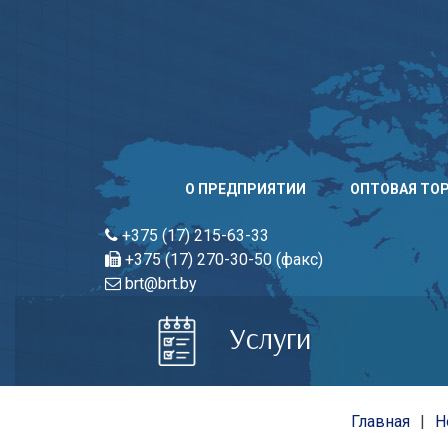
Skip
to
content
О ПРЕДПРИЯТИИ
ОПТОВАЯ ТО
+375 (17) 215-63-33
+375 (17) 270-30-50 (факс)
brt@brt.by
Услуги
Главная
Н