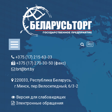
Skip
to
content
RU
+375 (17) 215-63-33
+375 (17) 270-30-50 (факс)
brt@brt.by
220033, Республика Беларусь,
г.Минск, пер.Велосипедный, 6/3-2
Версия для слабовидящих
Электронные обращения