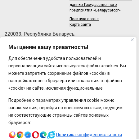
данных Государственного
предприятия «Беларусьторг»
Политика cookie
Карта сайта
220033, Республика Беларусь,
г.Минск, пер.Велосипедный, 6/3-2
Мы ценим вашу приватность!
Телефон: +375 (17) 215-63-33
Факс: +375 (17) 270-30-50
Для обеспечения удобства пользователей и
Email:
brt@brt.by
персонализации сайта используются файлы «cookie». Вы
можете запретить сохранение файлов «cookie» в
настройках своего браузера или отказаться от файлов
«cookie» на сайте, исключая функциональные.
Подробнее о параметрах управления cookie можно
ознакомиться, перейдя по внешним ссылкам, ведущим
на соответствующие страницы сайтов основных
браузеров:
Политика конфиденциальности