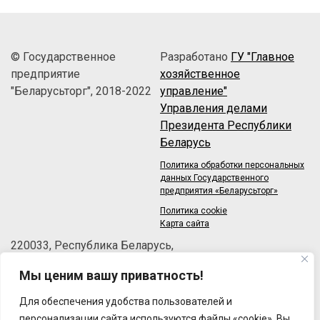
© Государственное
Разработано
ГУ "Главное
предприятие
хозяйственное
"Беларусьторг", 2018-2022
управление"
Управления делами
Президента Республики
Беларусь
Политика обработки персональных
данных Государственного
предприятия «Беларусьторг»
Политика cookie
Карта сайта
220033, Республика Беларусь,
г.Минск, пер.Велосипедный, 6/3-2
Мы ценим вашу приватность!
Телефон: +375 (17) 215-63-33
Факс: +375 (17) 270-30-50
Для обеспечения удобства пользователей и
Email:
brt@brt.by
персонализации сайта используются файлы «cookie». Вы