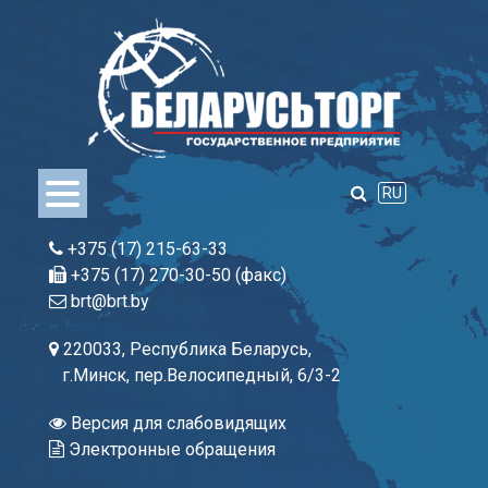
Skip
to
content
RU
+375 (17) 215-63-33
+375 (17) 270-30-50 (факс)
brt@brt.by
220033, Республика Беларусь,
г.Минск, пер.Велосипедный, 6/3-2
Версия для слабовидящих
Электронные обращения