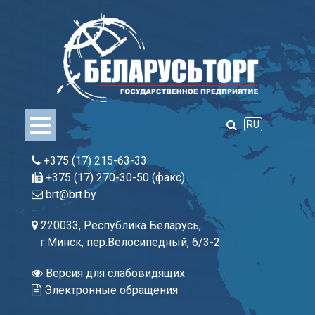
Skip
to
content
RU
+375 (17) 215-63-33
+375 (17) 270-30-50 (факс)
brt@brt.by
220033, Республика Беларусь,
г.Минск, пер.Велосипедный, 6/3-2
Версия для слабовидящих
Электронные обращения