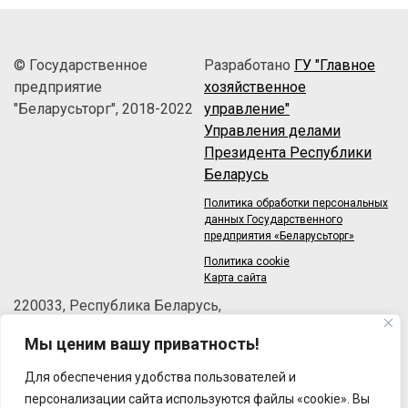
© Государственное
Разработано
ГУ "Главное
предприятие
хозяйственное
"Беларусьторг", 2018-2022
управление"
Управления делами
Президента Республики
Беларусь
Политика обработки персональных
данных Государственного
предприятия «Беларусьторг»
Политика cookie
Карта сайта
220033, Республика Беларусь,
г.Минск, пер.Велосипедный, 6/3-2
Мы ценим вашу приватность!
Телефон: +375 (17) 215-63-33
Факс: +375 (17) 270-30-50
Для обеспечения удобства пользователей и
Email:
brt@brt.by
персонализации сайта используются файлы «cookie». Вы