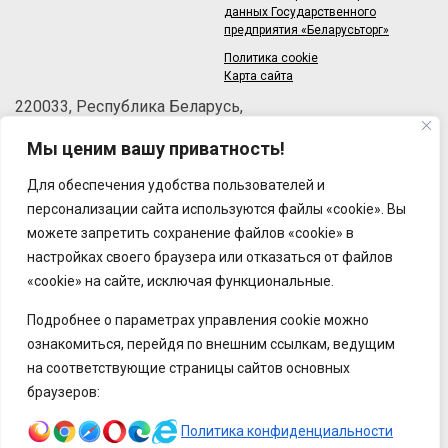
данных Государственного
предприятия «Беларусьторг»
Политика cookie
Карта сайта
220033, Республика Беларусь,
г.Минск, пер.Велосипедный, 6/3-2
Мы ценим вашу приватность!
Телефон: +375 (17) 215-63-33
Факс: +375 (17) 270-30-50
Для обеспечения удобства пользователей и
Email:
brt@brt.by
персонализации сайта используются файлы «cookie». Вы
можете запретить сохранение файлов «cookie» в
настройках своего браузера или отказаться от файлов
«cookie» на сайте, исключая функциональные.
Подробнее о параметрах управления cookie можно
ознакомиться, перейдя по внешним ссылкам, ведущим
на соответствующие страницы сайтов основных
браузеров:
Политика конфиденциальности