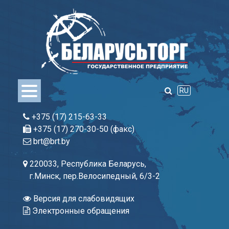
Skip
to
content
RU
+375 (17) 215-63-33
+375 (17) 270-30-50 (факс)
brt@brt.by
220033, Республика Беларусь,
г.Минск, пер.Велосипедный, 6/3-2
Версия для слабовидящих
Электронные обращения