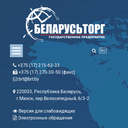
Skip
to
content
RU
+375 (17) 215-63-33
+375 (17) 270-30-50 (факс)
brt@brt.by
220033, Республика Беларусь,
г.Минск, пер.Велосипедный, 6/3-2
Версия для слабовидящих
Электронные обращения