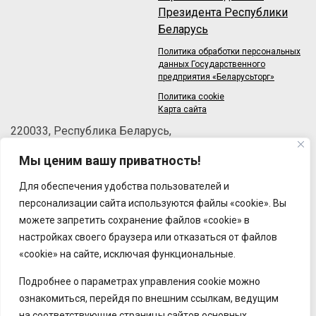
Президента Республики
Беларусь
Политика обработки персональных
данных Государственного
предприятия «Беларусьторг»
Политика cookie
Карта сайта
220033, Республика Беларусь,
г.Минск, пер.Велосипедный, 6/3-2
Мы ценим вашу приватность!
Телефон: +375 (17) 215-63-33
Факс: +375 (17) 270-30-50
Для обеспечения удобства пользователей и
Email:
brt@brt.by
персонализации сайта используются файлы «cookie». Вы
можете запретить сохранение файлов «cookie» в
настройках своего браузера или отказаться от файлов
«cookie» на сайте, исключая функциональные.
Подробнее о параметрах управления cookie можно
ознакомиться, перейдя по внешним ссылкам, ведущим
на соответствующие страницы сайтов основных