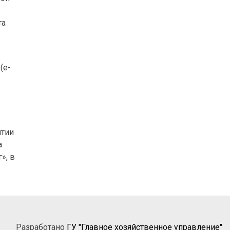
та
(e-
ятии
а
», в
Разработано
ГУ "Главное хозяйственное управление"