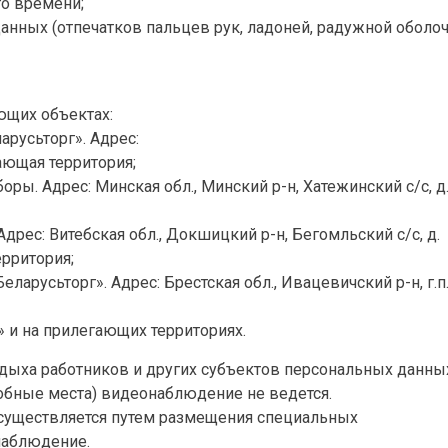
го времени;
нных (отпечатков пальцев рук, ладоней, радужной оболо
ющих объектах:
русьторг». Адрес:
гающая территория;
ры. Адрес: Минская обл., Минский р-н, Хатежинский с/с, д
рес: Витебская обл., Докшицкий р-н, Бегомльский с/с, д.
ерритория;
русьторг». Адрес: Брестская обл., Ивацевичский р-н, г.п
 и на прилегающих территориях.
тдыха работников и других субъектов персональных данны
обные места) видеонаблюдение не ведется.
существляется путем размещения специальных
наблюдение.