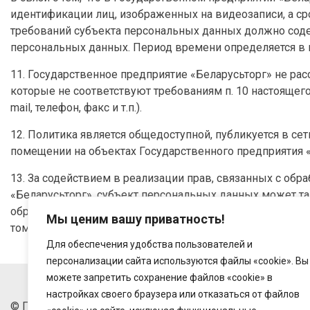
идентификации лиц, изображенных на видеозаписи, а ср
требований субъекта персональных данных должно соде
персональных данных. Период времени определяется в п
11. Государственное предприятие «Беларусьторг» не ра
которые не соответствуют требованиям п. 10 настоящег
mail, телефон, факс и т.п.).
12. Политика является общедоступной, публикуется в сети 
помещении на объектах Государственного предприятия «
13. За содействием в реализации прав, связанных с об
«Беларусьторг», субъект персональных данных может та
обработкой персональных данных сектора обеспечения б
Мы ценим вашу приватность!
том числе направив обращение на адрес электронной поч
Для обеспечения удобства пользователей и
персонализации сайта используются файлы «cookie». Вы
можете запретить сохранение файлов «cookie» в
настройках своего браузера или отказаться от файлов
© Государственное предприятие "Беларусьторг", 2018-20