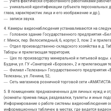
― учета фактически отработанного работниками рабоче
― уникальной идентификации субъекта персональных да
глаза, характеристик лица и его изображение и др.);
― записи звука.
4. Камеры видеонаблюдения устанавливаются на следу
― Головное здание Государственного предприятия «Бела
г. Минск, пер. Велосипедный, 6, корпус 3, пом. 2 и приле
― Отдел производственно-складского хозяйства в д. Табо
Таборы и прилегающая территория;
― Цех по производству минеральной и питьевой воды. Ад
Будачи, ул. ГУ «Санаторий «Боровое», 2 и прилегающая т
― Филиал «Телеханы» Государственного предприятия «Бела
Телеханы, ул. Ленина, 52;
― Сеть магазинов розничной торговой сети «АМАТИСТА»
5. В помещениях предназначенных для личных нужд и о
(комнаты приема пищи, раздевалки, туалеты и иные под
Информирование о работе системы видеонаблюдения о
информационных табличек в местах, где ведется видео