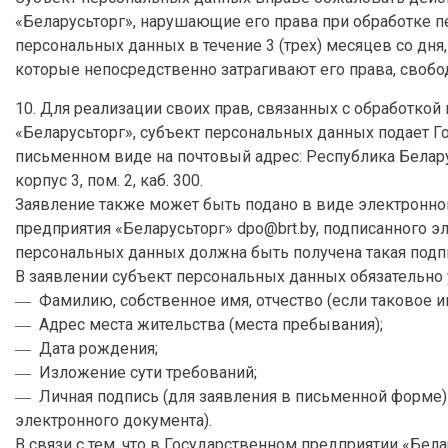
«Беларусьторг», нарушающие его права при обработке 
персональных данных в течение 3 (трех) месяцев со дня,
которые непосредственно затрагивают его права, свобо
10. Для реализации своих прав, связанных с обработко
«Беларусьторг», субъект персональных данных подает 
письменном виде на почтовый адрес: Республика Беларусь
корпус 3, пом. 2, каб. 300.
Заявление также может быть подано в виде электронно
предприятия «Беларусьторг» dpo@brt.by, подписанного э
персональных данных должна быть получена такая подп
В заявлении субъект персональных данных обязательно 
― Фамилию, собственное имя, отчество (если таковое им
― Адрес места жительства (места пребывания);
― Дата рождения;
― Изложение сути требований;
― Личная подпись (для заявления в письменной форме)
электронного документа).
В связи с тем, что в Государственном предприятии «Бе