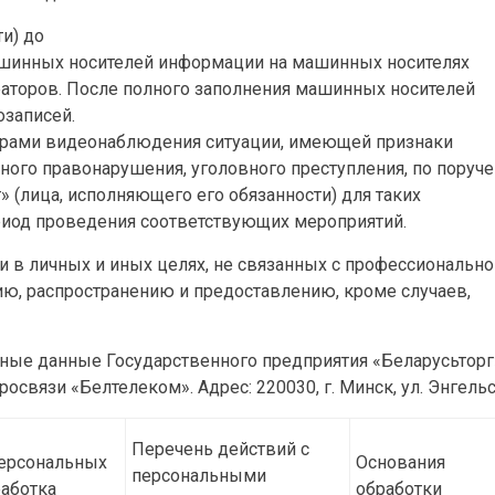
ти) до
 машинных носителей информации на машинных носителях
раторов. После полного заполнения машинных носителей
озаписей.
ерами видеонаблюдения ситуации, имеющей признаки
ного правонарушения, уголовного преступления, по поруч
 (лица, исполняющего его обязанности) для таких
риод проведения соответствующих мероприятий.
и в личных и иных целях, не связанных с профессионально
ию, распространению и предоставлению, кроме случаев,
ые данные Государственного предприятия «Беларусьторг
связи «Белтелеком». Адрес: 220030, г. Минск, ул. Энгельса
Перечень действий с
ерсональных
Основания
персональными
работка
обработки