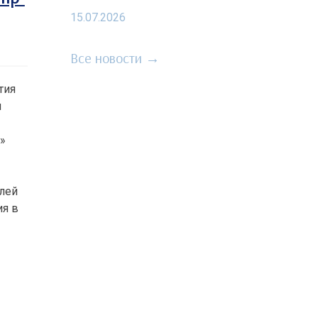
15.07.2026
Все новости →
тия
и
А»
елей
ия в