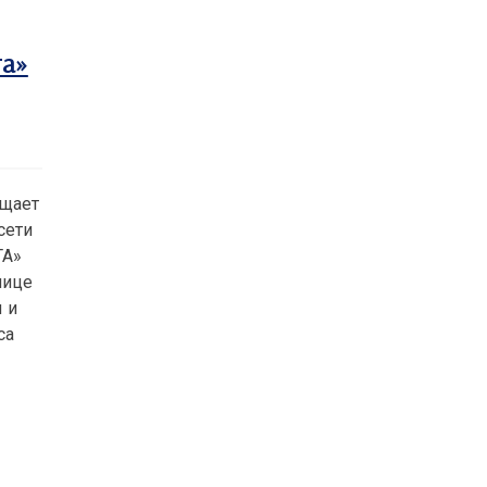
та»
бщает
сети
ТА»
лице
 и
са