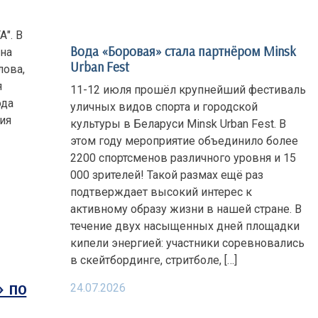
". В
Вода «Боровая» стала партнёром Minsk
ина
Urban Fest
лова,
я
11-12 июля прошёл крупнейший фестиваль
ода
уличных видов спорта и городской
ия
культуры в Беларуси Minsk Urban Fest. В
этом году мероприятие объединило более
2200 спортсменов различного уровня и 15
000 зрителей! Такой размах ещё раз
подтверждает высокий интерес к
активному образу жизни в нашей стране. В
течение двух насыщенных дней площадки
кипели энергией: участники соревновались
в скейтбординге, стритболе, […]
» по
24.07.2026