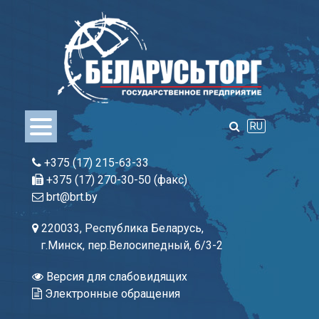
Skip
to
content
RU
+375 (17) 215-63-33
+375 (17) 270-30-50 (факс)
brt@brt.by
220033, Республика Беларусь,
г.Минск, пер.Велосипедный, 6/3-2
Версия для слабовидящих
Электронные обращения