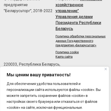
предприятие
хозяйственное
"Беларусьторг", 2018-2022
управление"
Управления делами
Президента Республики
Беларусь
Политика обработки персональных
данных Государственного
предприятия «Беларусьторг»
Политика cookie
Карта сайта
220033, Республика Беларусь,
г.Минск, пер.Велосипедный, 6/3-2
Мы ценим вашу приватность!
Телефон: +375 (17) 215-63-33
Факс: +375 (17) 270-30-50
Для обеспечения удобства пользователей и
Email:
brt@brt.by
персонализации сайта используются файлы «cookie». Вы
можете запретить сохранение файлов «cookie» в
настройках своего браузера или отказаться от файлов
«cookie» на сайте, исключая функциональные.