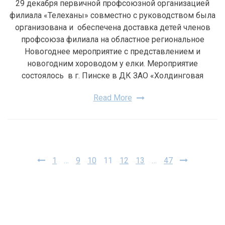
29 декабря первичной профсоюзной организацией
филиала «Телеханы» совместно с руководством была
организована и обеспечена доставка детей членов
профсоюза филиала на областное региональное
Новогоднее мероприятие с представлением и
новогодним хороводом у елки. Мероприятие
состоялось в г. Пинске в ДК ЗАО «Холдинговая
Read More
Навигация
1
…
9
10
11
12
13
…
47
по
записям