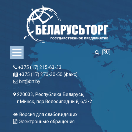
Skip
to
content
RU
+375 (17) 215-63-33
+375 (17) 270-30-50 (факс)
brt@brt.by
220033, Республика Беларусь,
г.Минск, пер.Велосипедный, 6/3-2
Версия для слабовидящих
Электронные обращения