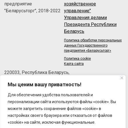
предприятие
хозяйственное
"Беларусьторг", 2018-2022
управление"
Управления делами
Президента Республики
Беларусь
Политика обработки персональных
данных Государственного
предприятия «Беларусьторг»
Политика cookie
Карта сайта
220033, Республика Беларусь,
г.Минск, пер.Велосипедный, 6/3-2
Мы ценим вашу приватность!
Телефон: +375 (17) 215-63-33
Факс: +375 (17) 270-30-50
Для обеспечения удобства пользователей и
Email:
brt@brt.by
персонализации сайта используются файлы «cookie». Вы
можете запретить сохранение файлов «cookie» в
настройках своего браузера или отказаться от файлов
«cookie» на сайте, исключая функциональные.