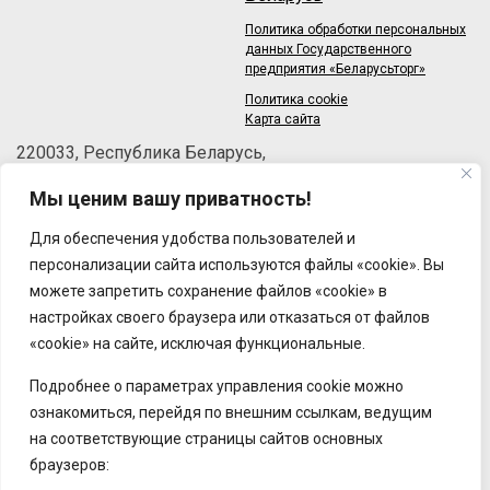
Политика обработки персональных
данных Государственного
предприятия «Беларусьторг»
Политика cookie
Карта сайта
220033, Республика Беларусь,
г.Минск, пер.Велосипедный, 6/3-2
Мы ценим вашу приватность!
Телефон: +375 (17) 215-63-33
Факс: +375 (17) 270-30-50
Для обеспечения удобства пользователей и
Email:
brt@brt.by
персонализации сайта используются файлы «cookie». Вы
можете запретить сохранение файлов «cookie» в
настройках своего браузера или отказаться от файлов
«cookie» на сайте, исключая функциональные.
Подробнее о параметрах управления cookie можно
ознакомиться, перейдя по внешним ссылкам, ведущим
на соответствующие страницы сайтов основных
браузеров: