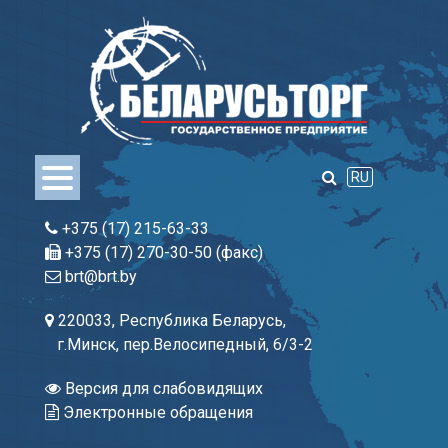
Skip
to
content
RU
+375 (17) 215-63-33
+375 (17) 270-30-50 (факс)
brt@brt.by
220033, Республика Беларусь,
г.Минск, пер.Велосипедный, 6/3-2
Версия для слабовидящих
Электронные обращения