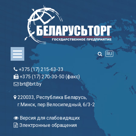
Skip
to
content
RU
+375 (17) 215-63-33
+375 (17) 270-30-50 (факс)
brt@brt.by
220033, Республика Беларусь,
г.Минск, пер.Велосипедный, 6/3-2
Версия для слабовидящих
Электронные обращения