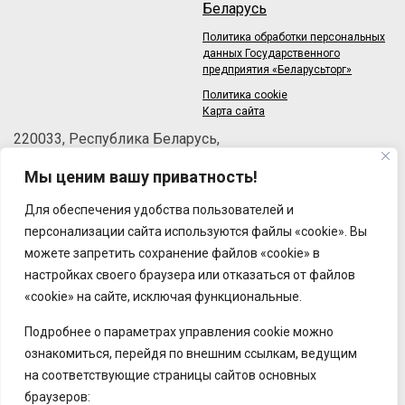
Беларусь
Политика обработки персональных
данных Государственного
предприятия «Беларусьторг»
Политика cookie
Карта сайта
220033, Республика Беларусь,
г.Минск, пер.Велосипедный, 6/3-2
Мы ценим вашу приватность!
Телефон: +375 (17) 215-63-33
Факс: +375 (17) 270-30-50
Для обеспечения удобства пользователей и
Email:
brt@brt.by
персонализации сайта используются файлы «cookie». Вы
можете запретить сохранение файлов «cookie» в
настройках своего браузера или отказаться от файлов
«cookie» на сайте, исключая функциональные.
Подробнее о параметрах управления cookie можно
ознакомиться, перейдя по внешним ссылкам, ведущим
на соответствующие страницы сайтов основных
браузеров: