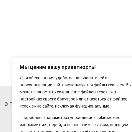
Мы ценим вашу приватность!
Для обеспечения удобства пользователей и
персонализации сайта используются файлы «cookie». Вы
можете запретить сохранение файлов «cookie» в
настройках своего браузера или отказаться от файлов
© Государственное предприятие "Беларусьторг", 2018-20
«cookie» на сайте, исключая функциональные.
Подробнее о параметрах управления cookie можно
ознакомиться, перейдя по внешним ссылкам, ведущим
на соответствующие страницы сайтов основных