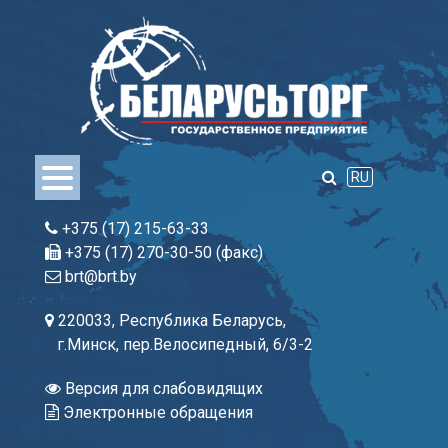
Skip
to
content
RU
+375 (17) 215-63-33
+375 (17) 270-30-50 (факс)
brt@brt.by
220033, Республика Беларусь,
г.Минск, пер.Велосипедный, 6/3-2
Версия для слабовидящих
Электронные обращения