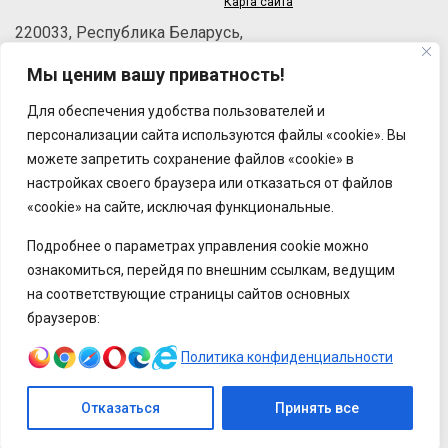
Карта сайта
220033, Республика Беларусь,
г.Минск, пер.Велосипедный, 6/3-2
Мы ценим вашу приватность!
Телефон: +375 (17) 215-63-33
Факс: +375 (17) 270-30-50
Для обеспечения удобства пользователей и
Email:
brt@brt.by
персонализации сайта используются файлы «cookie». Вы
можете запретить сохранение файлов «cookie» в
настройках своего браузера или отказаться от файлов
«cookie» на сайте, исключая функциональные.
Подробнее о параметрах управления cookie можно
ознакомиться, перейдя по внешним ссылкам, ведущим
на соответствующие страницы сайтов основных
браузеров:
Политика конфиденциальности
Отказаться
Принять все