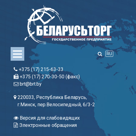
Skip
to
content
RU
+375 (17) 215-63-33
+375 (17) 270-30-50 (факс)
brt@brt.by
220033, Республика Беларусь,
г.Минск, пер.Велосипедный, 6/3-2
Версия для слабовидящих
Электронные обращения