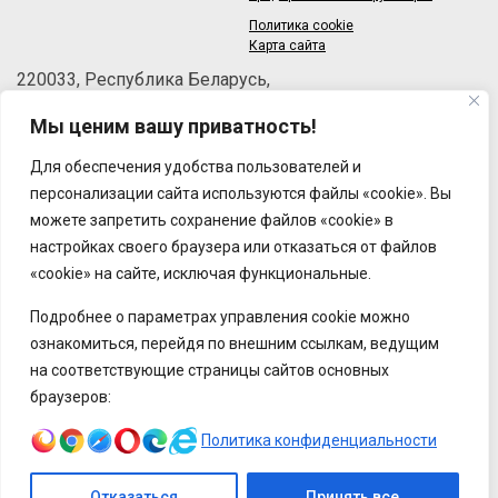
Политика cookie
Карта сайта
220033, Республика Беларусь,
г.Минск, пер.Велосипедный, 6/3-2
Мы ценим вашу приватность!
Телефон: +375 (17) 215-63-33
Факс: +375 (17) 270-30-50
Для обеспечения удобства пользователей и
Email:
brt@brt.by
персонализации сайта используются файлы «cookie». Вы
можете запретить сохранение файлов «cookie» в
настройках своего браузера или отказаться от файлов
«cookie» на сайте, исключая функциональные.
Подробнее о параметрах управления cookie можно
ознакомиться, перейдя по внешним ссылкам, ведущим
на соответствующие страницы сайтов основных
браузеров:
Политика конфиденциальности
Отказаться
Принять все