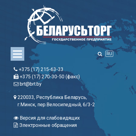
Skip
to
content
RU
+375 (17) 215-63-33
+375 (17) 270-30-50 (факс)
brt@brt.by
220033, Республика Беларусь,
г.Минск, пер.Велосипедный, 6/3-2
Версия для слабовидящих
Электронные обращения