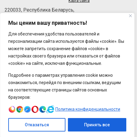
Карта сайта
220033, Республика Беларусь,
г.Минск, пер.Велосипедный, 6/3-2
Мы ценим вашу приватность!
Телефон: +375 (17) 215-63-33
Факс: +375 (17) 270-30-50
Для обеспечения удобства пользователей и
Email:
brt@brt.by
персонализации сайта используются файлы «cookie». Вы
можете запретить сохранение файлов «cookie» в
настройках своего браузера или отказаться от файлов
«cookie» на сайте, исключая функциональные.
Подробнее о параметрах управления cookie можно
ознакомиться, перейдя по внешним ссылкам, ведущим
на соответствующие страницы сайтов основных
браузеров:
Политика конфиденциальности
Отказаться
Принять все