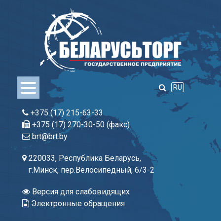
Skip
to
content
RU
+375 (17) 215-63-33
+375 (17) 270-30-50 (факс)
brt@brt.by
220033, Республика Беларусь,
г.Минск, пер.Велосипедный, 6/3-2
Версия для слабовидящих
Электронные обращения