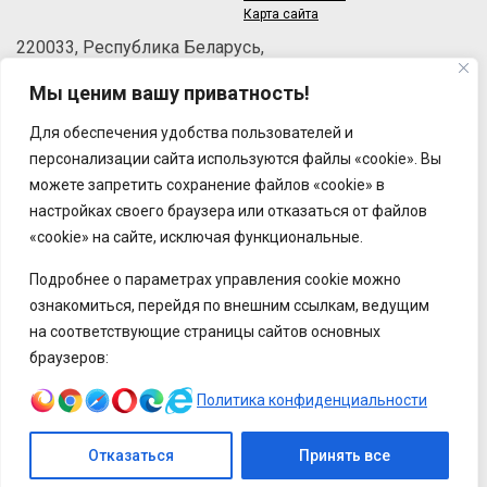
Карта сайта
220033, Республика Беларусь,
г.Минск, пер.Велосипедный, 6/3-2
Мы ценим вашу приватность!
Телефон: +375 (17) 215-63-33
Факс: +375 (17) 270-30-50
Для обеспечения удобства пользователей и
Email:
brt@brt.by
персонализации сайта используются файлы «cookie». Вы
можете запретить сохранение файлов «cookie» в
настройках своего браузера или отказаться от файлов
«cookie» на сайте, исключая функциональные.
Подробнее о параметрах управления cookie можно
ознакомиться, перейдя по внешним ссылкам, ведущим
на соответствующие страницы сайтов основных
браузеров:
Политика конфиденциальности
Отказаться
Принять все