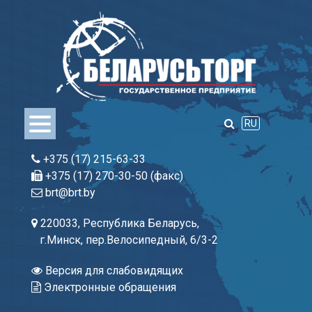
Skip
to
content
RU
+375 (17) 215-63-33
+375 (17) 270-30-50 (факс)
brt@brt.by
220033, Республика Беларусь,
г.Минск, пер.Велосипедный, 6/3-2
Версия для слабовидящих
Электронные обращения