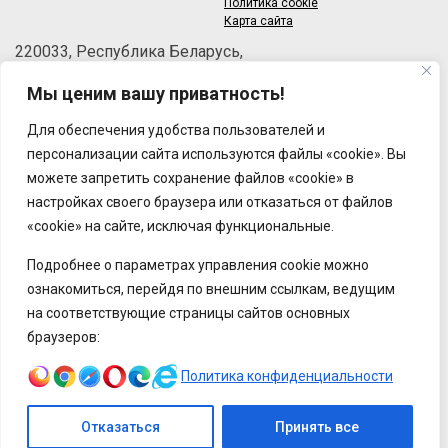
Политика cookie
Карта сайта
220033, Республика Беларусь,
г.Минск, пер.Велосипедный, 6/3-2
Мы ценим вашу приватность!
Телефон: +375 (17) 215-63-33
Факс: +375 (17) 270-30-50
Для обеспечения удобства пользователей и
Email:
brt@brt.by
персонализации сайта используются файлы «cookie». Вы
можете запретить сохранение файлов «cookie» в
настройках своего браузера или отказаться от файлов
«cookie» на сайте, исключая функциональные.
Подробнее о параметрах управления cookie можно
ознакомиться, перейдя по внешним ссылкам, ведущим
на соответствующие страницы сайтов основных
браузеров:
Политика конфиденциальности
Отказаться
Принять все