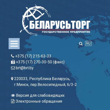
Skip
to
content
RU
+375 (17) 215-63-33
+375 (17) 270-30-50 (факс)
brt@brt.by
220033, Республика Беларусь,
г.Минск, пер.Велосипедный, 6/3-2
Версия для слабовидящих
Электронные обращения