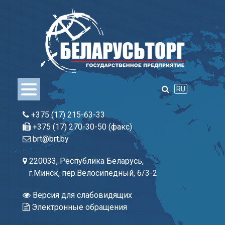
Skip
to
content
RU
+375 (17) 215-63-33
+375 (17) 270-30-50 (факс)
brt@brt.by
220033, Республика Беларусь,
г.Минск, пер.Велосипедный, 6/3-2
Версия для слабовидящих
Электронные обращения