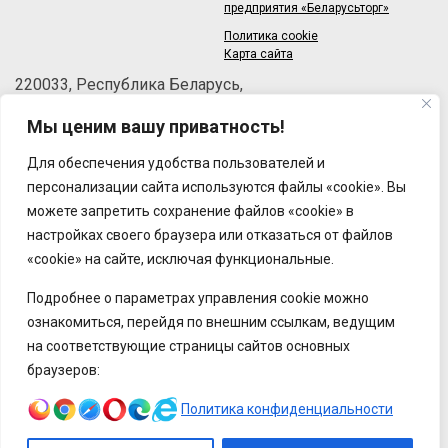
предприятия «Беларусьторг»
Политика cookie
Карта сайта
220033, Республика Беларусь,
г.Минск, пер.Велосипедный, 6/3-2
Мы ценим вашу приватность!
Телефон: +375 (17) 215-63-33
Факс: +375 (17) 270-30-50
Для обеспечения удобства пользователей и
Email:
brt@brt.by
персонализации сайта используются файлы «cookie». Вы
можете запретить сохранение файлов «cookie» в
настройках своего браузера или отказаться от файлов
«cookie» на сайте, исключая функциональные.
Подробнее о параметрах управления cookie можно
ознакомиться, перейдя по внешним ссылкам, ведущим
на соответствующие страницы сайтов основных
браузеров:
Политика конфиденциальности