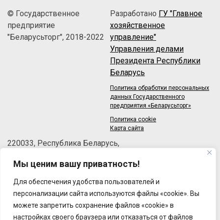
© Государственное
Разработано
ГУ "Главное
предприятие
хозяйственное
"Беларусьторг", 2018-2022
управление"
Управления делами
Президента Республики
Беларусь
Политика обработки персональных
данных Государственного
предприятия «Беларусьторг»
Политика cookie
Карта сайта
220033, Республика Беларусь,
г.Минск, пер.Велосипедный, 6/3-2
Мы ценим вашу приватность!
Телефон: +375 (17) 215-63-33
Факс: +375 (17) 270-30-50
Для обеспечения удобства пользователей и
Email:
brt@brt.by
персонализации сайта используются файлы «cookie». Вы
можете запретить сохранение файлов «cookie» в
настройках своего браузера или отказаться от файлов