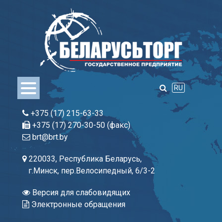
Skip
to
content
RU
+375 (17) 215-63-33
+375 (17) 270-30-50 (факс)
brt@brt.by
220033, Республика Беларусь,
г.Минск, пер.Велосипедный, 6/3-2
Версия для слабовидящих
Электронные обращения