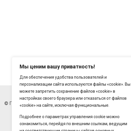
Мы ценим вашу приватность!
Для обеспечения удобства пользователей и
персонализации сайта используются файлы «cookie». Вы
можете запретить сохранение файлов «cookie» в
настройках своего браузера или отказаться от файлов
© Государственное предприятие "Беларусьторг", 2018-20
«cookie» на сайте, исключая функциональные.
Подробнее о параметрах управления cookie можно
ознакомиться, перейдя по внешним ссылкам, ведущим
на соответствующие страницы сайтов основных