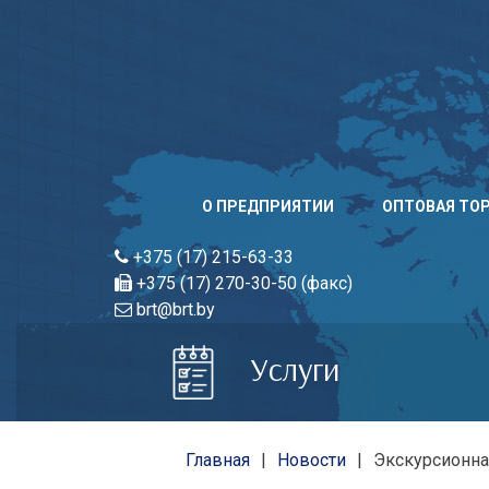
Skip
to
content
О ПРЕДПРИЯТИИ
ОПТОВАЯ ТО
+375 (17) 215-63-33
+375 (17) 270-30-50 (факс)
brt@brt.by
Услуги
Главная
Новости
Экскурсионна