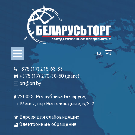
Skip
to
content
RU
+375 (17) 215-63-33
+375 (17) 270-30-50 (факс)
brt@brt.by
220033, Республика Беларусь,
г.Минск, пер.Велосипедный, 6/3-2
Версия для слабовидящих
Электронные обращения