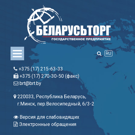
Skip
to
content
RU
+375 (17) 215-63-33
+375 (17) 270-30-50 (факс)
brt@brt.by
220033, Республика Беларусь,
г.Минск, пер.Велосипедный, 6/3-2
Версия для слабовидящих
Электронные обращения