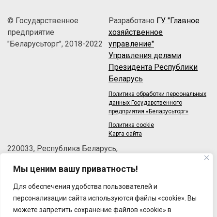
© Государственное
Разработано
ГУ "Главное
предприятие
хозяйственное
"Беларусьторг", 2018-2022
управление"
Управления делами
Президента Республики
Беларусь
Политика обработки персональных
данных Государственного
предприятия «Беларусьторг»
Политика cookie
Карта сайта
220033, Республика Беларусь,
г.Минск, пер.Велосипедный, 6/3-2
Мы ценим вашу приватность!
Телефон: +375 (17) 215-63-33
Факс: +375 (17) 270-30-50
Для обеспечения удобства пользователей и
Email:
brt@brt.by
персонализации сайта используются файлы «cookie». Вы
можете запретить сохранение файлов «cookie» в