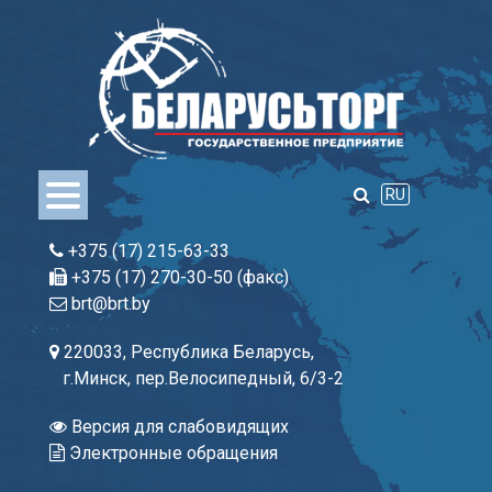
Skip
to
content
RU
+375 (17) 215-63-33
+375 (17) 270-30-50 (факс)
brt@brt.by
220033, Республика Беларусь,
г.Минск, пер.Велосипедный, 6/3-2
Версия для слабовидящих
Электронные обращения