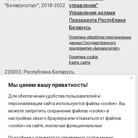
"Беларусьторг", 2018-2022
управление"
Управления делами
Президента Республики
Беларусь
Политика обработки персональных
данных Государственного
предприятия «Беларусьторг»
Политика cookie
Карта сайта
220033, Республика Беларусь,
г.Минск, пер.Велосипедный, 6/3-2
Мы ценим вашу приватность!
Телефон: +375 (17) 215-63-33
Факс: +375 (17) 270-30-50
Для обеспечения удобства пользователей и
Email:
brt@brt.by
персонализации сайта используются файлы «cookie». Вы
можете запретить сохранение файлов «cookie» в
настройках своего браузера или отказаться от файлов
«cookie» на сайте, исключая функциональные.
Подробнее о параметрах управления cookie можно