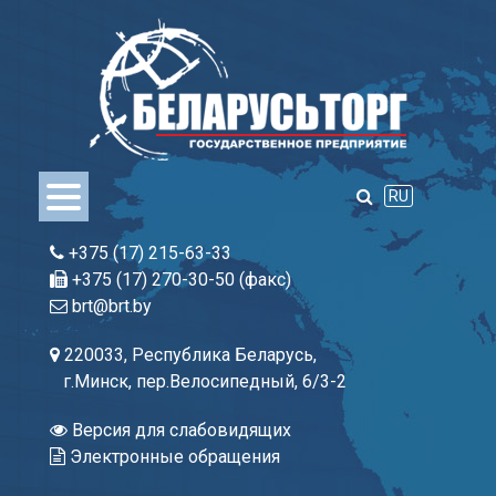
Skip
to
content
RU
+375 (17) 215-63-33
+375 (17) 270-30-50 (факс)
brt@brt.by
220033, Республика Беларусь,
г.Минск, пер.Велосипедный, 6/3-2
Версия для слабовидящих
Электронные обращения