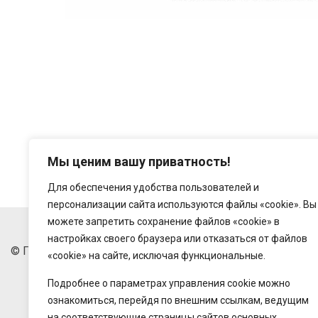
Мы ценим вашу приватность!
Для обеспечения удобства пользователей и
персонализации сайта используются файлы «cookie». Вы
можете запретить сохранение файлов «cookie» в
настройках своего браузера или отказаться от файлов
© Государственное предприятие "Беларусьторг", 2018-20
«cookie» на сайте, исключая функциональные.
Подробнее о параметрах управления cookie можно
ознакомиться, перейдя по внешним ссылкам, ведущим
на соответствующие страницы сайтов основных