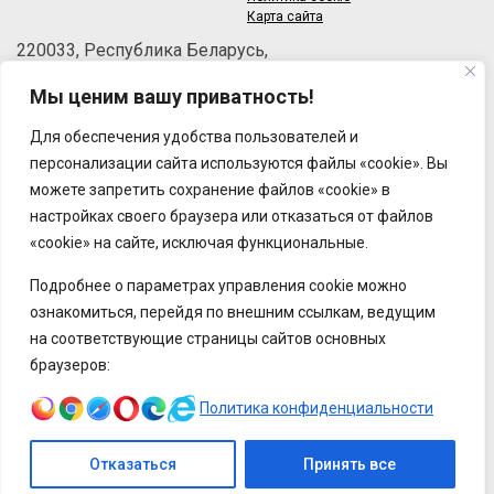
Карта сайта
220033, Республика Беларусь,
г.Минск, пер.Велосипедный, 6/3-2
Мы ценим вашу приватность!
Телефон: +375 (17) 215-63-33
Факс: +375 (17) 270-30-50
Для обеспечения удобства пользователей и
Email:
brt@brt.by
персонализации сайта используются файлы «cookie». Вы
можете запретить сохранение файлов «cookie» в
настройках своего браузера или отказаться от файлов
«cookie» на сайте, исключая функциональные.
Подробнее о параметрах управления cookie можно
ознакомиться, перейдя по внешним ссылкам, ведущим
на соответствующие страницы сайтов основных
браузеров:
Политика конфиденциальности
Отказаться
Принять все