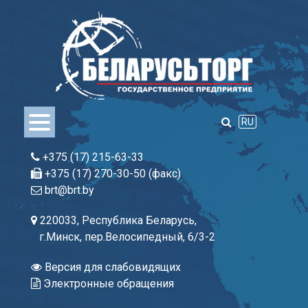
Skip
to
content
RU
+375 (17) 215-63-33
+375 (17) 270-30-50 (факс)
brt@brt.by
220033, Республика Беларусь,
г.Минск, пер.Велосипедный, 6/3-2
Версия для слабовидящих
Электронные обращения