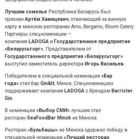
Лучшим сомелье
Республики Беларусь был
признан
Артём Хамицевич
, отвечающий за винную
карту в минских ресторанах Amo, Bergamo, Bloom Eatery.
Партнеры спецноминации —
компания
LADOGA
и
Государственное предприятие
«Беларусьторг».
Представителем от
Государственного предприятия «Беларусьторг»
выступил заместитель директора
Игорь Васильев.
Победителем в специальной номинации
«Бар
года»
стал бар
Gin&It
, Минск. Спецноминацию
поддерживает компания
LADOGA
с брендом
Barrister
Gin
.
В номинации
«Выбор СМИ»
лучшим стал
ресторан
SeaFoodBar Minsk
из Минска.
Ресторан
«Бульбашы»
из Минска одержал победу в
специальной номинации
«Лучший ресторан