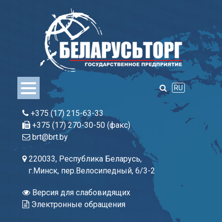
Skip
to
content
RU
+375 (17) 215-63-33
+375 (17) 270-30-50 (факс)
brt@brt.by
220033, Республика Беларусь,
г.Минск, пер.Велосипедный, 6/3-2
Версия для слабовидящих
Электронные обращения