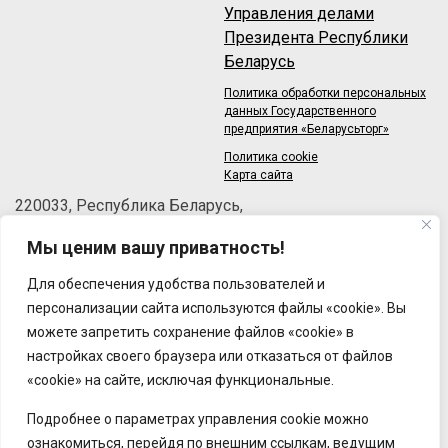
Управления делами
Президента Республики
Беларусь
Политика обработки персональных
данных Государственного
предприятия «Беларусьторг»
Политика cookie
Карта сайта
220033, Республика Беларусь,
г.Минск, пер.Велосипедный, 6/3-2
Мы ценим вашу приватность!
Телефон: +375 (17) 215-63-33
Факс: +375 (17) 270-30-50
Для обеспечения удобства пользователей и
Email:
brt@brt.by
персонализации сайта используются файлы «cookie». Вы
можете запретить сохранение файлов «cookie» в
настройках своего браузера или отказаться от файлов
«cookie» на сайте, исключая функциональные.
Подробнее о параметрах управления cookie можно
ознакомиться, перейдя по внешним ссылкам, ведущим