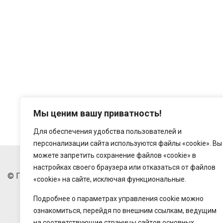
Мы ценим вашу приватность!
Для обеспечения удобства пользователей и
персонализации сайта используются файлы «cookie». Вы
можете запретить сохранение файлов «cookie» в
настройках своего браузера или отказаться от файлов
© Государственное предприятие "Беларусьторг", 2018-20
«cookie» на сайте, исключая функциональные.
Подробнее о параметрах управления cookie можно
ознакомиться, перейдя по внешним ссылкам, ведущим
на соответствующие страницы сайтов основных