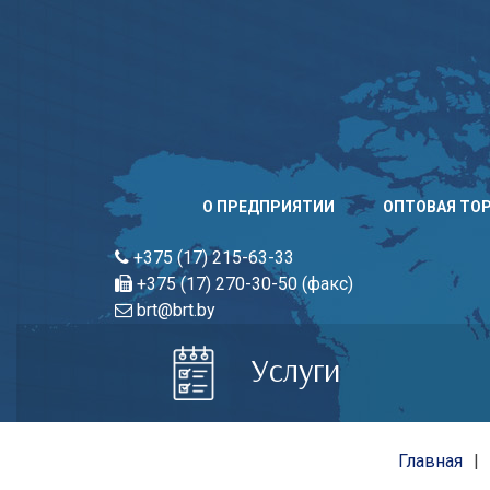
Skip
to
content
О ПРЕДПРИЯТИИ
ОПТОВАЯ ТО
+375 (17) 215-63-33
+375 (17) 270-30-50 (факс)
brt@brt.by
Услуги
Главная