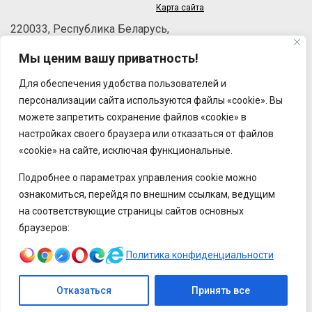
Карта сайта
220033, Республика Беларусь,
г.Минск, пер.Велосипедный, 6/3-2
Мы ценим вашу приватность!
Телефон: +375 (17) 215-63-33
Факс: +375 (17) 270-30-50
Для обеспечения удобства пользователей и
Email:
brt@brt.by
персонализации сайта используются файлы «cookie». Вы
можете запретить сохранение файлов «cookie» в
настройках своего браузера или отказаться от файлов
«cookie» на сайте, исключая функциональные.
Подробнее о параметрах управления cookie можно
ознакомиться, перейдя по внешним ссылкам, ведущим
на соответствующие страницы сайтов основных
браузеров:
Политика конфиденциальности
Отказаться
Принять все