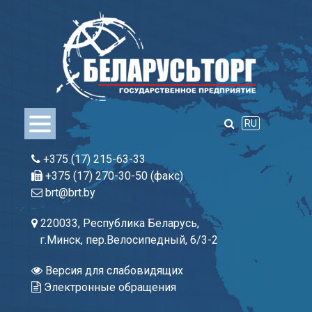
Skip
to
content
RU
+375 (17) 215-63-33
+375 (17) 270-30-50 (факс)
brt@brt.by
220033, Республика Беларусь,
г.Минск, пер.Велосипедный, 6/3-2
Версия для слабовидящих
Электронные обращения