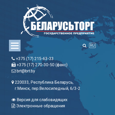
Skip
to
content
RU
+375 (17) 215-63-33
+375 (17) 270-30-50 (факс)
brt@brt.by
220033, Республика Беларусь,
г.Минск, пер.Велосипедный, 6/3-2
Версия для слабовидящих
Электронные обращения