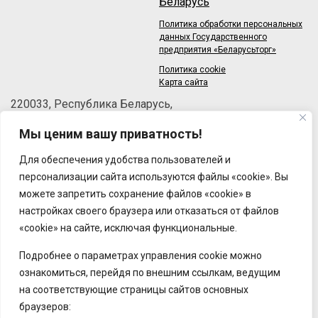
Беларусь
Политика обработки персональных
данных Государственного
предприятия «Беларусьторг»
Политика cookie
Карта сайта
220033, Республика Беларусь,
г.Минск, пер.Велосипедный, 6/3-2
Мы ценим вашу приватность!
Телефон: +375 (17) 215-63-33
Факс: +375 (17) 270-30-50
Для обеспечения удобства пользователей и
Email:
brt@brt.by
персонализации сайта используются файлы «cookie». Вы
можете запретить сохранение файлов «cookie» в
настройках своего браузера или отказаться от файлов
«cookie» на сайте, исключая функциональные.
Подробнее о параметрах управления cookie можно
ознакомиться, перейдя по внешним ссылкам, ведущим
на соответствующие страницы сайтов основных
браузеров: