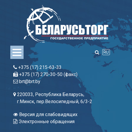
Skip
to
content
RU
+375 (17) 215-63-33
+375 (17) 270-30-50 (факс)
brt@brt.by
220033, Республика Беларусь,
г.Минск, пер.Велосипедный, 6/3-2
Версия для слабовидящих
Электронные обращения