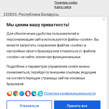
Политика cookie
Карта сайта
220033, Республика Беларусь,
г.Минск, пер.Велосипедный, 6/3-2
Мы ценим вашу приватность!
Телефон: +375 (17) 215-63-33
Факс: +375 (17) 270-30-50
Для обеспечения удобства пользователей и
Email:
brt@brt.by
персонализации сайта используются файлы «cookie». Вы
можете запретить сохранение файлов «cookie» в
настройках своего браузера или отказаться от файлов
«cookie» на сайте, исключая функциональные.
Подробнее о параметрах управления cookie можно
ознакомиться, перейдя по внешним ссылкам, ведущим
на соответствующие страницы сайтов основных
браузеров:
Политика конфиденциальности
Отказаться
Принять все