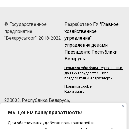
© Государственное
Разработано
ГУ "Главное
предприятие
хозяйственное
"Беларусьторг", 2018-2022
управление"
Управления делами
Президента Республики
Беларусь
Политика обработки персональных
данных Государственного
предприятия «Беларусьторг»
Политика cookie
Карта сайта
220033, Республика Беларусь,
г.Минск, пер.Велосипедный, 6/3-2
Мы ценим вашу приватность!
Телефон: +375 (17) 215-63-33
Факс: +375 (17) 270-30-50
Для обеспечения удобства пользователей и
Email:
brt@brt.by