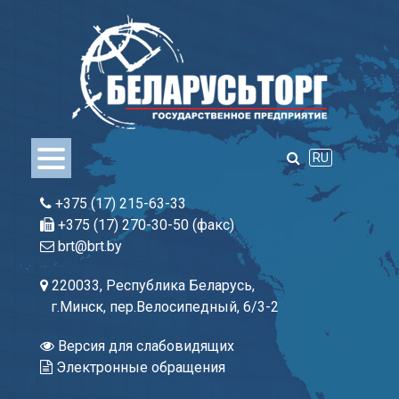
Skip
to
content
RU
+375 (17) 215-63-33
+375 (17) 270-30-50 (факс)
brt@brt.by
220033, Республика Беларусь,
г.Минск, пер.Велосипедный, 6/3-2
Версия для слабовидящих
Электронные обращения