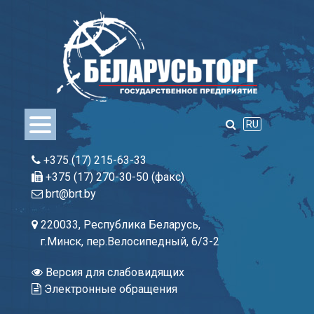
Skip
to
content
RU
+375 (17) 215-63-33
+375 (17) 270-30-50 (факс)
brt@brt.by
220033, Республика Беларусь,
г.Минск, пер.Велосипедный, 6/3-2
Версия для слабовидящих
Электронные обращения