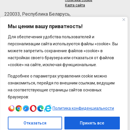
Политика cookie
Карта сайта
220033, Республика Беларусь,
г.Минск, пер.Велосипедный, 6/3-2
Мы ценим вашу приватность!
Телефон: +375 (17) 215-63-33
Факс: +375 (17) 270-30-50
Для обеспечения удобства пользователей и
Email:
brt@brt.by
персонализации сайта используются файлы «cookie». Вы
можете запретить сохранение файлов «cookie» в
настройках своего браузера или отказаться от файлов
«cookie» на сайте, исключая функциональные.
Подробнее о параметрах управления cookie можно
ознакомиться, перейдя по внешним ссылкам, ведущим
на соответствующие страницы сайтов основных
браузеров:
Политика конфиденциальности
Отказаться
Принять все