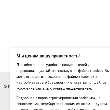
Мы ценим вашу приватность!
Для обеспечения удобства пользователей и
персонализации сайта используются файлы «cookie». Вы
можете запретить сохранение файлов «cookie» в
настройках своего браузера или отказаться от файлов
© Государственное предприятие "Беларусьторг", 2018-20
«cookie» на сайте, исключая функциональные.
Подробнее о параметрах управления cookie можно
ознакомиться, перейдя по внешним ссылкам, ведущим
на соответствующие страницы сайтов основных