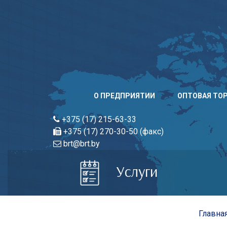
Skip
to
content
О ПРЕДПРИЯТИИ
ОПТОВАЯ ТО
+375 (17) 215-63-33
+375 (17) 270-30-50 (факс)
brt@brt.by
Услуги
Главна