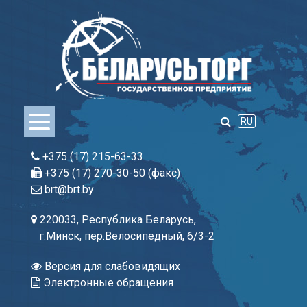
Skip
to
content
RU
+375 (17) 215-63-33
+375 (17) 270-30-50 (факс)
brt@brt.by
220033, Республика Беларусь,
г.Минск, пер.Велосипедный, 6/3-2
Версия для слабовидящих
Электронные обращения