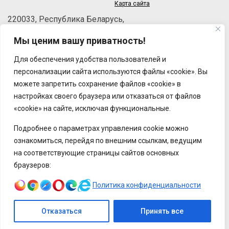
Карта сайта
220033, Республика Беларусь,
г.Минск, пер.Велосипедный, 6/3-2
Мы ценим вашу приватность!
Телефон: +375 (17) 215-63-33
Факс: +375 (17) 270-30-50
Для обеспечения удобства пользователей и
Email:
brt@brt.by
персонализации сайта используются файлы «cookie». Вы
можете запретить сохранение файлов «cookie» в
настройках своего браузера или отказаться от файлов
«cookie» на сайте, исключая функциональные.
Подробнее о параметрах управления cookie можно
ознакомиться, перейдя по внешним ссылкам, ведущим
на соответствующие страницы сайтов основных
браузеров:
Политика конфиденциальности
Отказаться
Принять все